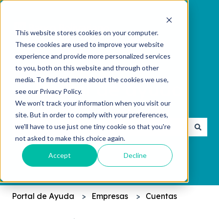
This website stores cookies on your computer.
These cookies are used to improve your website
experience and provide more personalized services
to you, both on this website and through other
media. To find out more about the cookies we use,
see our Privacy Policy.
We won't track your information when you visit our
¿Cómo podemos ayudarte?
site. But in order to comply with your preferences,
we'll have to use just one tiny cookie so that you're
not asked to make this choice again.
No hay sugerencias porque el campo de búsqueda 
Accept
Decline
Portal de Ayuda
Empresas
Cuentas