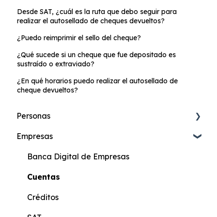
Desde SAT, ¿cuál es la ruta que debo seguir para
realizar el autosellado de cheques devueltos?
¿Puedo reimprimir el sello del cheque?
¿Qué sucede si un cheque que fue depositado es
sustraído o extraviado?
¿En qué horarios puedo realizar el autosellado de
cheque devueltos?
Personas
Empresas
Cuenta de Ahorros Online
Cuenta Más Online
Banca Digital de Empresas
Cuenta Ahorros
Cuentas
Cuenta Corriente
Créditos