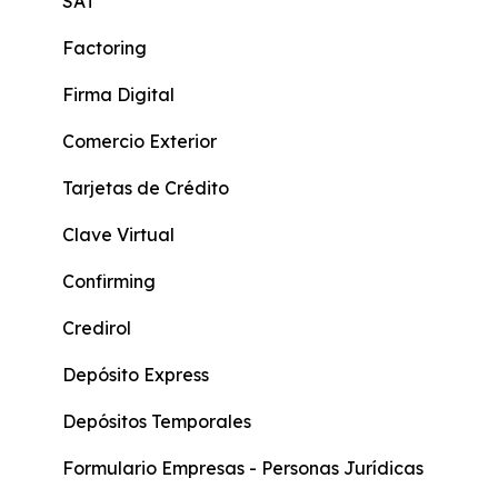
Cuenta Más
SAT
Beneficiario de Giros
Factoring
Cuenta KIDS
Firma Digital
Cuenta Joven
Comercio Exterior
Score Crediticio
Tarjetas de Crédito
Actualización de Datos
Clave Virtual
Formularios Persona Natural
Confirming
Formularios persona natural con actividad
Credirol
económica
Depósito Express
Formulario General
Depósitos Temporales
Protección Integral
Formulario Empresas - Personas Jurídicas