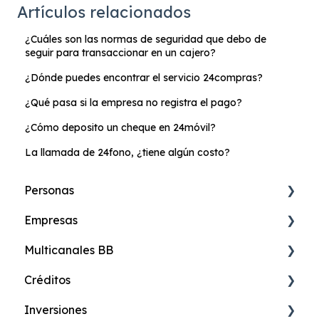
Artículos relacionados
¿Cuáles son las normas de seguridad que debo de
seguir para transaccionar en un cajero?
¿Dónde puedes encontrar el servicio 24compras?
¿Qué pasa si la empresa no registra el pago?
¿Cómo deposito un cheque en 24móvil?
La llamada de 24fono, ¿tiene algún costo?
Personas
Empresas
Cuenta de Ahorros Online
Multicanales BB
Cuenta Más Online
Banca Digital de Empresas
Créditos
Cuenta Ahorros
Cuentas
24online Banca en Internet
Inversiones
Cuenta Corriente
Créditos
24móvil Banca Celular
Credimax Online