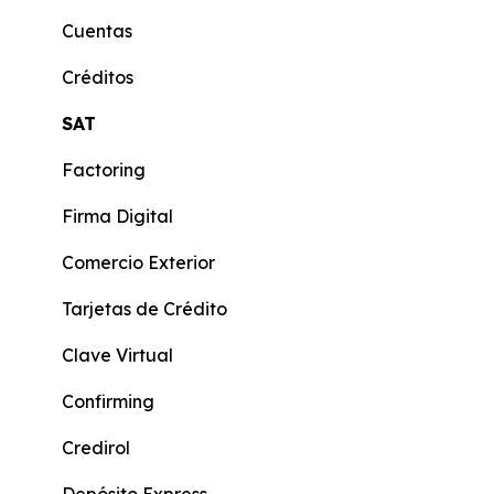
Cuenta Ahorros
Cuentas
Cuenta Corriente
Créditos
Cuenta Más
SAT
Beneficiario de Giros
Factoring
Cuenta KIDS
Firma Digital
Cuenta Joven
Comercio Exterior
Score Crediticio
Tarjetas de Crédito
Actualización de Datos
Clave Virtual
Formularios Persona Natural
Confirming
Formularios persona natural con actividad
Credirol
económica