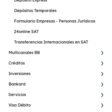
Depósito Express
Formulario General
Depósitos Temporales
Protección Integral
Formulario Empresas - Personas Jurídicas
24online SAT
Transferencias Internacionales en SAT
Multicanales BB
Créditos
24online Banca en Internet
Inversiones
24móvil Banca Celular
Credimax Online
Bankard
24efectivo
Credimax Hipotecario
Certificado de Depósito Online
Servicios
24fono-Banca Telefónica
Credimax Educativo
Certificado de Depósito en Oficina
Paykard
Visa Débito
24compras Pagos en Línea
Credimax Efectivo
Certificado de Depósitos a Plazo
LadyCard
TeleTag