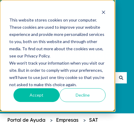
This website stores cookies on your computer.
These cookies are used to improve your website
experience and provide more personalized services
to you, both on this website and through other
media. To find out more about the cookies we use,
see our Privacy Policy.
We won't track your information when you visit our
¿Cómo podemos ayudarte?
site. But in order to comply with your preferences,
we'll have to use just one tiny cookie so that you're
not asked to make this choice again.
No hay sugerencias porque el campo de búsqueda 
Accept
Decline
Portal de Ayuda
Empresas
SAT