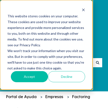
This website stores cookies on your computer.
These cookies are used to improve your website
experience and provide more personalized services
to you, both on this website and through other
media. To find out more about the cookies we use,
see our Privacy Policy.
We won't track your information when you visit our
¿Cómo podemos ayudarte?
site. But in order to comply with your preferences,
we'll have to use just one tiny cookie so that you're
not asked to make this choice again.
No hay sugerencias porque el campo de búsqueda 
Accept
Decline
Portal de Ayuda
Empresas
Factoring