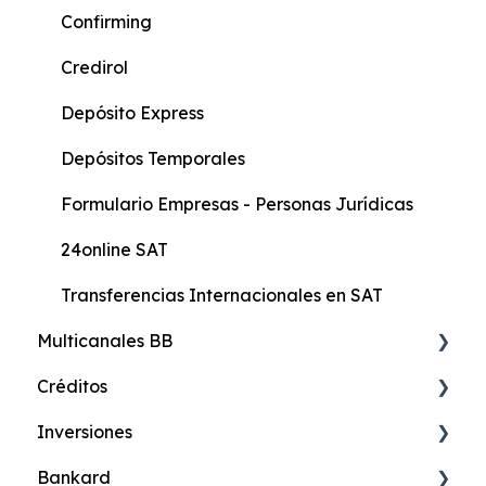
Formularios Persona Natural
Confirming
Formularios persona natural con actividad
Credirol
económica
Depósito Express
Formulario General
Depósitos Temporales
Protección Integral
Formulario Empresas - Personas Jurídicas
24online SAT
Transferencias Internacionales en SAT
Multicanales BB
Créditos
24online Banca en Internet
Inversiones
24móvil Banca Celular
Credimax Online
Bankard
24efectivo
Credimax Hipotecario
Certificado de Depósito Online