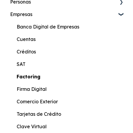
Personas
Empresas
Cuenta de Ahorros Online
Cuenta Más Online
Banca Digital de Empresas
Cuenta Ahorros
Cuentas
Cuenta Corriente
Créditos
Cuenta Más
SAT
Beneficiario de Giros
Factoring
Cuenta KIDS
Firma Digital
Cuenta Joven
Comercio Exterior
Score Crediticio
Tarjetas de Crédito
Actualización de Datos
Clave Virtual