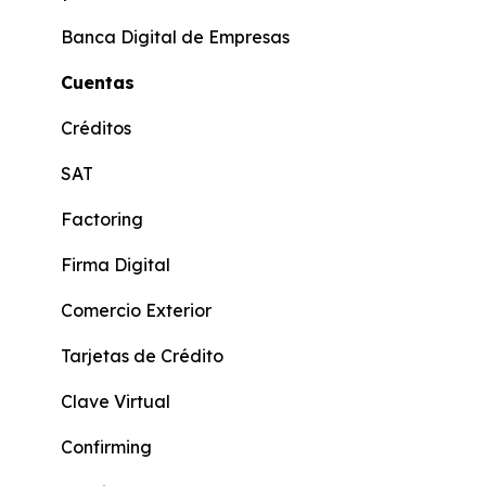
Cuenta Más Online
Banca Digital de Empresas
Cuenta Ahorros
Cuentas
Cuenta Corriente
Créditos
Cuenta Más
SAT
Beneficiario de Giros
Factoring
Cuenta KIDS
Firma Digital
Cuenta Joven
Comercio Exterior
Score Crediticio
Tarjetas de Crédito
Actualización de Datos
Clave Virtual
Formularios Persona Natural
Confirming