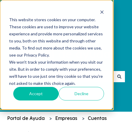
This website stores cookies on your computer.
These cookies are used to improve your website
experience and provide more personalized services
to you, both on this website and through other
media. To find out more about the cookies we use,
see our Privacy Policy.
We won't track your information when you visit our
¿Cómo podemos ayudarte?
site. But in order to comply with your preferences,
we'll have to use just one tiny cookie so that you're
not asked to make this choice again.
No hay sugerencias porque el campo de búsqueda 
Accept
Decline
Portal de Ayuda
Empresas
Cuentas