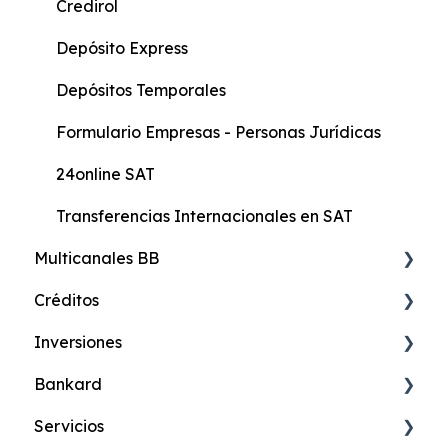
Formularios persona natural con actividad
Credirol
económica
Depósito Express
Formulario General
Depósitos Temporales
Protección Integral
Formulario Empresas - Personas Jurídicas
24online SAT
Transferencias Internacionales en SAT
Multicanales BB
Créditos
24online Banca en Internet
Inversiones
24móvil Banca Celular
Credimax Online
Bankard
24efectivo
Credimax Hipotecario
Certificado de Depósito Online
Servicios
24fono-Banca Telefónica
Credimax Educativo
Certificado de Depósito en Oficina
Paykard