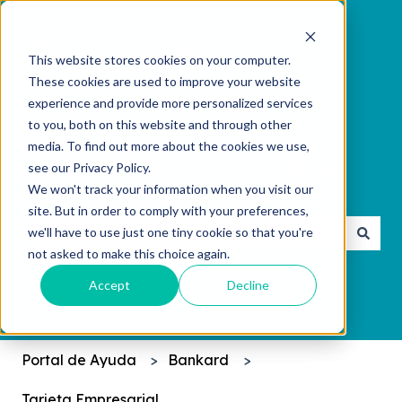
This website stores cookies on your computer.
These cookies are used to improve your website
experience and provide more personalized services
to you, both on this website and through other
media. To find out more about the cookies we use,
see our Privacy Policy.
We won't track your information when you visit our
¿Cómo podemos ayudarte?
site. But in order to comply with your preferences,
we'll have to use just one tiny cookie so that you're
not asked to make this choice again.
No hay sugerencias porque el campo de búsqueda 
Accept
Decline
Portal de Ayuda
Bankard
Tarjeta Empresarial