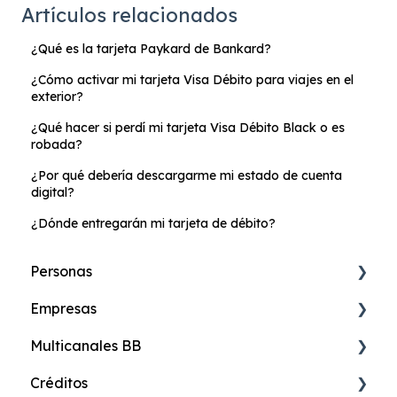
Artículos relacionados
¿Qué es la tarjeta Paykard de Bankard?
¿Cómo activar mi tarjeta Visa Débito para viajes en el
exterior?
¿Qué hacer si perdí mi tarjeta Visa Débito Black o es
robada?
¿Por qué debería descargarme mi estado de cuenta
digital?
¿Dónde entregarán mi tarjeta de débito?
Personas
Empresas
Cuenta de Ahorros Online
Multicanales BB
Cuenta Más Online
Banca Digital de Empresas
Créditos
Cuenta Ahorros
Cuentas
24online Banca en Internet