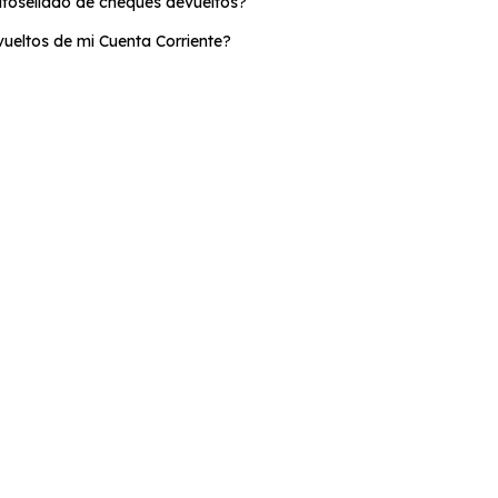
autosellado de cheques devueltos?
ueltos de mi Cuenta Corriente?