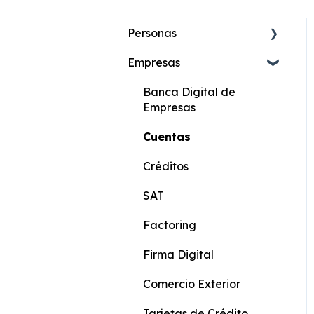
Personas
Empresas
Cuenta de Ahorros
Online
Banca Digital de
Cuenta Más Online
Empresas
Cuenta Ahorros
Cuentas
Cuenta Corriente
Créditos
Cuenta Más
SAT
Beneficiario de Giros
Factoring
Cuenta KIDS
Firma Digital
Cuenta Joven
Comercio Exterior
Score Crediticio
Tarjetas de Crédito