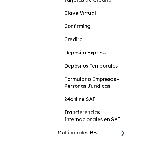
Actualización de Datos
Clave Virtual
Formularios Persona
Confirming
Natural
Credirol
Formularios persona
Depósito Express
natural con actividad
económica
Depósitos Temporales
Formulario General
Formulario Empresas -
Personas Jurídicas
Protección Integral
24online SAT
Transferencias
Internacionales en SAT
Multicanales BB