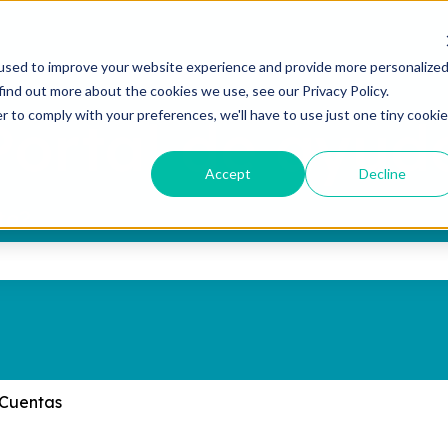
used to improve your website experience and provide more personalize
find out more about the cookies we use, see our Privacy Policy.
r to comply with your preferences, we'll have to use just one tiny cookie
Accept
Decline
te?
ampo de búsqueda está vacío.
Cuentas