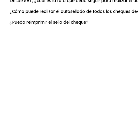
Desde SAT, ¿cuál es la ruta que debo seguir para realizar el 
¿Cómo puede realizar el autosellado de todos los cheques dev
¿Puedo reimprimir el sello del cheque?