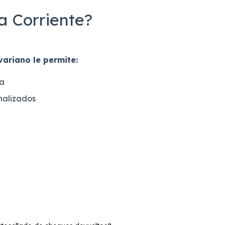
a Corriente?
variano le permite:
sa
onalizados