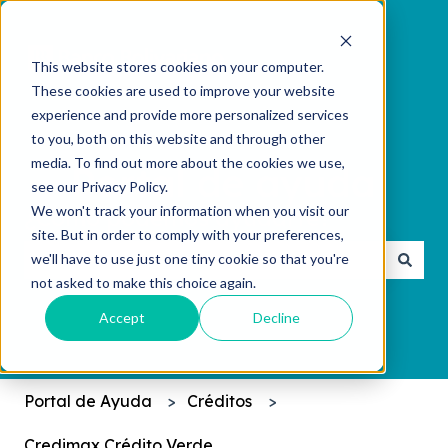
This website stores cookies on your computer.
These cookies are used to improve your website
experience and provide more personalized services
to you, both on this website and through other
media. To find out more about the cookies we use,
see our Privacy Policy.
We won't track your information when you visit our
¿Cómo podemos ayudarte?
site. But in order to comply with your preferences,
we'll have to use just one tiny cookie so that you're
not asked to make this choice again.
No hay sugerencias porque el campo de búsqueda 
Accept
Decline
Portal de Ayuda
Créditos
Credimax Crédito Verde