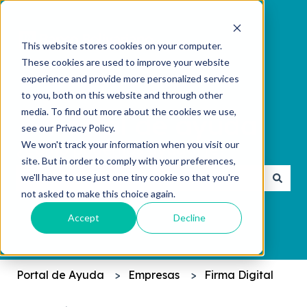
This website stores cookies on your computer.
These cookies are used to improve your website
experience and provide more personalized services
to you, both on this website and through other
media. To find out more about the cookies we use,
see our Privacy Policy.
We won't track your information when you visit our
¿Cómo podemos ayudarte?
site. But in order to comply with your preferences,
we'll have to use just one tiny cookie so that you're
not asked to make this choice again.
No hay sugerencias porque el campo de búsqueda 
Accept
Decline
Portal de Ayuda
Empresas
Firma Digital