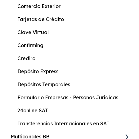
Cuenta Joven
Comercio Exterior
Score Crediticio
Tarjetas de Crédito
Actualización de Datos
Clave Virtual
Formularios Persona Natural
Confirming
Formularios persona natural con actividad
Credirol
económica
Depósito Express
Formulario General
Depósitos Temporales
Protección Integral
Formulario Empresas - Personas Jurídicas
24online SAT
Transferencias Internacionales en SAT
Multicanales BB