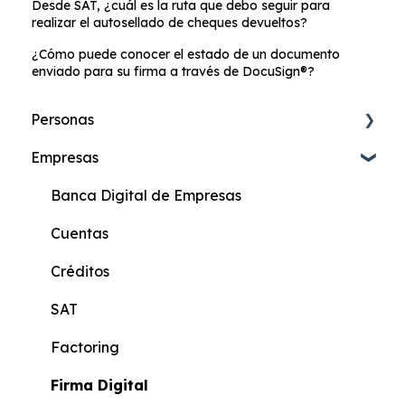
Desde SAT, ¿cuál es la ruta que debo seguir para
realizar el autosellado de cheques devueltos?
¿Cómo puede conocer el estado de un documento
enviado para su firma a través de DocuSign®?
Personas
Empresas
Cuenta de Ahorros Online
Cuenta Más Online
Banca Digital de Empresas
Cuenta Ahorros
Cuentas
Cuenta Corriente
Créditos
Cuenta Más
SAT
Beneficiario de Giros
Factoring
Cuenta KIDS
Firma Digital