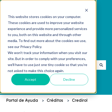
This website stores cookies on your computer.
These cookies are used to improve your website
experience and provide more personalized services
to you, both on this website and through other
media. To find out more about the cookies we use,
see our Privacy Policy.
We won't track your information when you visit our
¿Cómo podemos ayudarte?
site. But in order to comply with your preferences,
we'll have to use just one tiny cookie so that you're
not asked to make this choice again.
No hay sugerencias porque el campo de búsqueda 
Accept
Decline
Portal de Ayuda
Créditos
Credirol