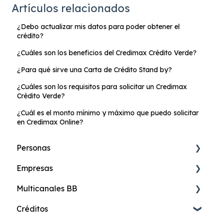
Artículos relacionados
¿Debo actualizar mis datos para poder obtener el
crédito?
¿Cuáles son los beneficios del Credimax Crédito Verde?
¿Para qué sirve una Carta de Crédito Stand by?
¿Cuáles son los requisitos para solicitar un Credimax
Crédito Verde?
¿Cuál es el monto mínimo y máximo que puedo solicitar
en Credimax Online?
Personas
Empresas
Cuenta de Ahorros Online
Multicanales BB
Cuenta Más Online
Banca Digital de Empresas
Créditos
Cuenta Ahorros
Cuentas
24online Banca en Internet