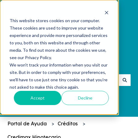
This website stores cookies on your computer.
These cookies are used to improve your website
experience and provide more personalized services
to you, both on this website and through other
media. To find out more about the cookies we use,
see our Privacy Policy.
We won't track your information when you visit our
¿Cómo podemos ayudarte?
site. But in order to comply with your preferences,
we'll have to use just one tiny cookie so that you're
not asked to make this choice again.
No hay sugerencias porque el campo de búsqueda 
Accept
Decline
Portal de Ayuda
Créditos
Credimax Hipotecario