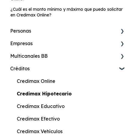
¿Cuál es el monto mínimo y máximo que puedo solicitar
en Credimax Online?
Personas
Empresas
Cuenta de Ahorros Online
Multicanales BB
Cuenta Más Online
Banca Digital de Empresas
Créditos
Cuenta Ahorros
Cuentas
24online Banca en Internet
Cuenta Corriente
Créditos
24móvil Banca Celular
Credimax Online
Cuenta Más
SAT
24efectivo
Credimax Hipotecario
Beneficiario de Giros
Factoring
24fono-Banca Telefónica
Credimax Educativo
Cuenta KIDS
Firma Digital
24compras Pagos en Línea
Credimax Efectivo
Cuenta Joven
Comercio Exterior
Avi24 Asesor Virtual
Credimax Vehículos