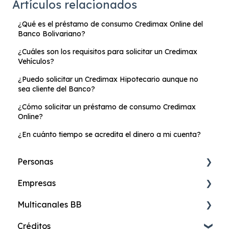
Artículos relacionados
¿Qué es el préstamo de consumo Credimax Online del
Banco Bolivariano?
¿Cuáles son los requisitos para solicitar un Credimax
Vehículos?
¿Puedo solicitar un Credimax Hipotecario aunque no
sea cliente del Banco?
¿Cómo solicitar un préstamo de consumo Credimax
Online?
¿En cuánto tiempo se acredita el dinero a mi cuenta?
Personas
Empresas
Cuenta de Ahorros Online
Multicanales BB
Cuenta Más Online
Banca Digital de Empresas
Créditos
Cuenta Ahorros
Cuentas
24online Banca en Internet