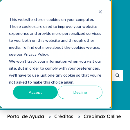
This website stores cookies on your computer.
These cookies are used to improve your website
experience and provide more personalized services
to you, both on this website and through other
media. To find out more about the cookies we use,
see our Privacy Policy.
We won't track your information when you visit our
¿Cómo podemos ayudarte?
site. But in order to comply with your preferences,
we'll have to use just one tiny cookie so that you're
not asked to make this choice again.
No hay sugerencias porque el campo de búsqueda 
Accept
Decline
Portal de Ayuda
Créditos
Credimax Online