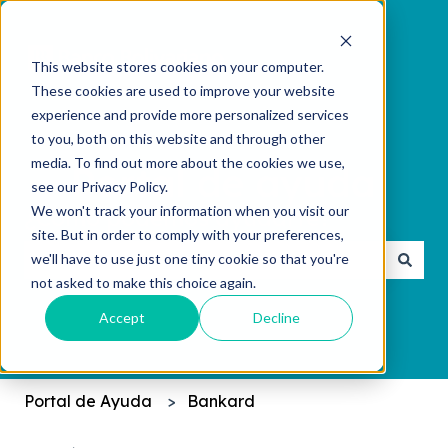
This website stores cookies on your computer.
These cookies are used to improve your website
experience and provide more personalized services
to you, both on this website and through other
media. To find out more about the cookies we use,
see our Privacy Policy.
We won't track your information when you visit our
¿Cómo podemos ayudarte?
site. But in order to comply with your preferences,
we'll have to use just one tiny cookie so that you're
not asked to make this choice again.
No hay sugerencias porque el campo de búsqueda 
Accept
Decline
Portal de Ayuda
Bankard