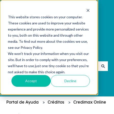
This website stores cookies on your computer.
These cookies are used to improve your website
experience and provide more personalized services
to you, both on this website and through other
media. To find out more about the cookies we use,
see our Privacy Policy.
We won't track your information when you visit our
¿Cómo podemos ayudarte?
site. But in order to comply with your preferences,
we'll have to use just one tiny cookie so that you're
not asked to make this choice again.
No hay sugerencias porque el campo de búsqueda 
Accept
Decline
Portal de Ayuda
Créditos
Credimax Online