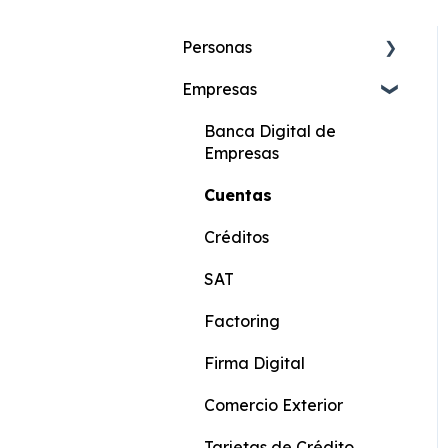
Personas
Empresas
Cuenta de Ahorros
Online
Banca Digital de
Cuenta Más Online
Empresas
Cuenta Ahorros
Cuentas
Cuenta Corriente
Créditos
Cuenta Más
SAT
Beneficiario de Giros
Factoring
Cuenta KIDS
Firma Digital
Cuenta Joven
Comercio Exterior
Score Crediticio
Tarjetas de Crédito