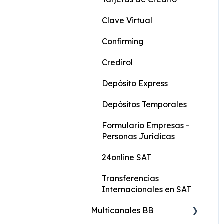
Actualización de Datos
Clave Virtual
Formularios Persona
Confirming
Natural
Credirol
Formularios persona
Depósito Express
natural con actividad
económica
Depósitos Temporales
Formulario General
Formulario Empresas -
Personas Jurídicas
Protección Integral
24online SAT
Transferencias
Internacionales en SAT
Multicanales BB