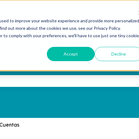
used to improve your website experience and provide more personalize
find out more about the cookies we use, see our Privacy Policy.
r to comply with your preferences, we'll have to use just one tiny cookie
Accept
Decline
te?
ampo de búsqueda está vacío.
Cuentas