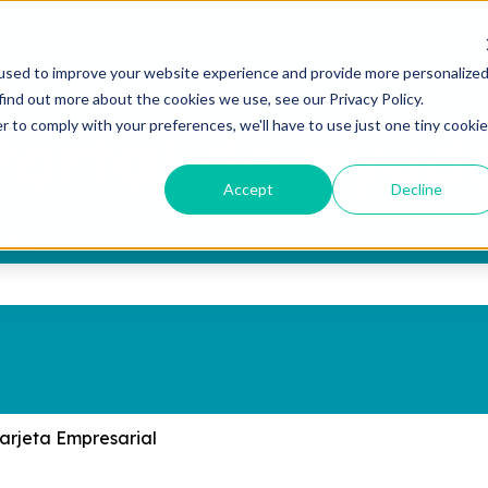
used to improve your website experience and provide more personalize
find out more about the cookies we use, see our Privacy Policy.
r to comply with your preferences, we'll have to use just one tiny cookie
Accept
Decline
te?
ampo de búsqueda está vacío.
arjeta Empresarial